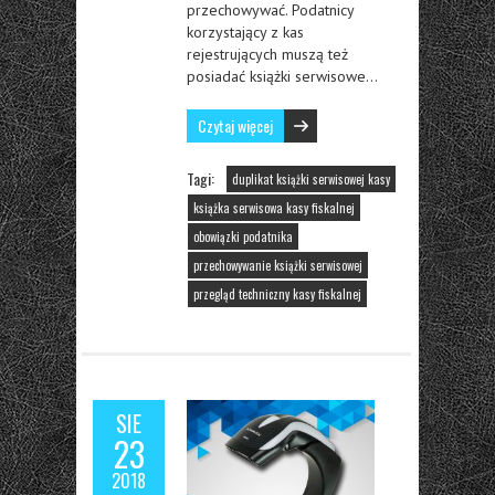
przechowywać. Podatnicy
korzystający z kas
rejestrujących muszą też
posiadać książki serwisowe…
Czytaj więcej
Tagi:
duplikat książki serwisowej kasy
książka serwisowa kasy fiskalnej
obowiązki podatnika
przechowywanie książki serwisowej
przegląd techniczny kasy fiskalnej
SIE
23
2018