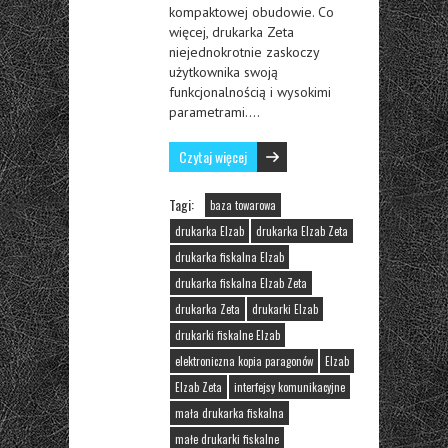
kompaktowej obudowie. Co
więcej, drukarka Zeta
niejednokrotnie zaskoczy
użytkownika swoją
funkcjonalnością i wysokimi
parametrami….
Czytaj więcej
Tagi:
baza towarowa
drukarka Elzab
drukarka Elzab Zeta
drukarka fiskalna Elzab
drukarka fiskalna Elzab Zeta
drukarka Zeta
drukarki Elzab
drukarki fiskalne Elzab
elektroniczna kopia paragonów
Elzab
Elzab Zeta
interfejsy komunikacyjne
mała drukarka fiskalna
małe drukarki fiskalne