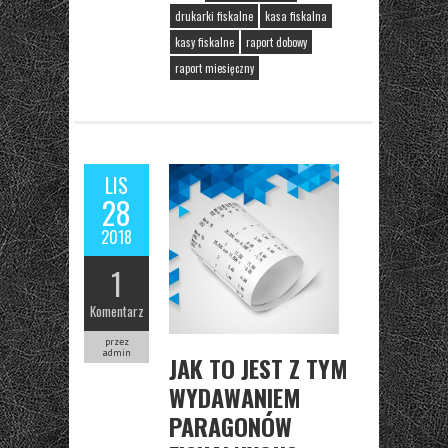
drukarki fiskalne
kasa fiskalna
kasy fiskalne
raport dobowy
raport miesięczny
LIS
28
2018
1
Komentarz
przez
admin
JAK TO JEST Z TYM
WYDAWANIEM
PARAGONÓW