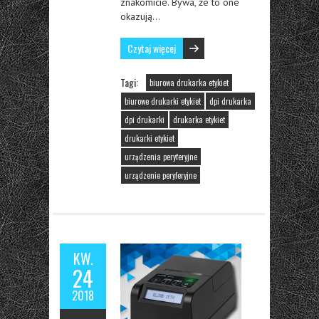
znakomicie. Bywa, że to one
okazują…
Czytaj więcej
Tagi:
biurowa drukarka etykiet
biurowe drukarki etykiet
dpi drukarka
dpi drukarki
drukarka etykiet
drukarki etykiet
urządzenia peryferyjne
urządzenie peryferyjne
KW.
24
2018