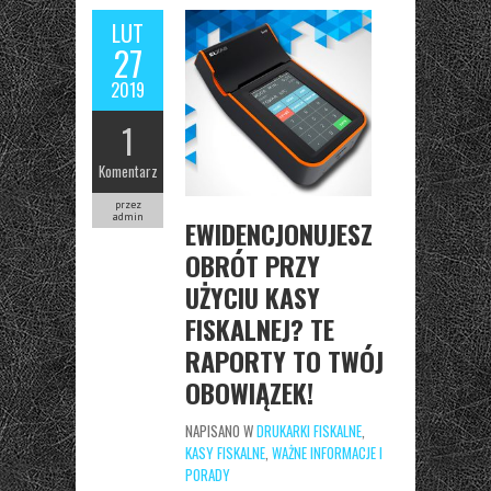
LUT
27
2019
1
Komentarz
przez
admin
EWIDENCJONUJESZ
OBRÓT PRZY
UŻYCIU KASY
FISKALNEJ? TE
RAPORTY TO TWÓJ
OBOWIĄZEK!
NAPISANO W
DRUKARKI FISKALNE
,
KASY FISKALNE
,
WAŻNE INFORMACJE I
PORADY