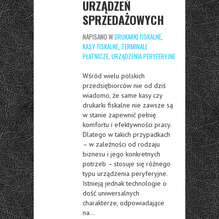
URZĄDZEŃ
SPRZEDAŻOWYCH
NAPISANO W
DRUKARKI FISKALNE
,
KASY FISKALNE
,
TERMINALE
PŁATNICZE
,
URZĄDZENIA PERYFERYJNE
Wśród wielu polskich
przedsiębiorców nie od dziś
wiadomo, że same kasy czy
drukarki fiskalne nie zawsze są
w stanie zapewnić pełnię
komfortu i efektywności pracy.
Dlatego w takich przypadkach
– w zależności od rodzaju
biznesu i jego konkretnych
potrzeb – stosuje się różnego
typu urządzenia peryferyjne.
Istnieją jednak technologie o
dość uniwersalnych
charakterze, odpowiadające
na…