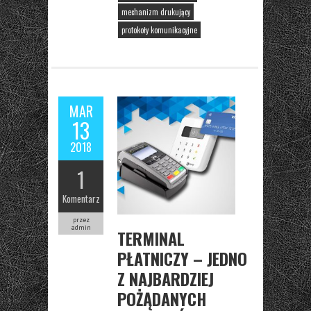
mechanizm drukujący
protokoły komunikacyjne
MAR
13
2018
1
Komentarz
przez
admin
TERMINAL
PŁATNICZY – JEDNO
Z NAJBARDZIEJ
POŻĄDANYCH