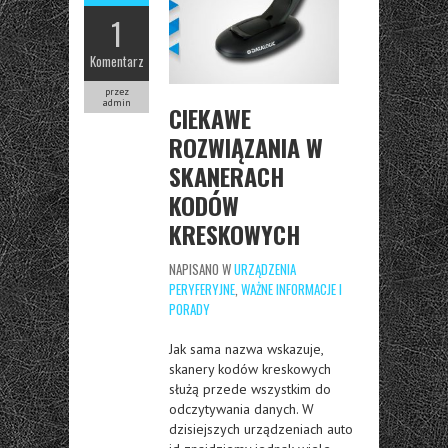
1
Komentarz
przez
admin
CIEKAWE
ROZWIĄZANIA W
SKANERACH
KODÓW
KRESKOWYCH
NAPISANO W
URZĄDZENIA
PERYFERYJNE
,
WAŻNE INFORMACJE I
PORADY
Jak sama nazwa wskazuje,
skanery kodów kreskowych
służą przede wszystkim do
odczytywania danych. W
dzisiejszych urządzeniach auto