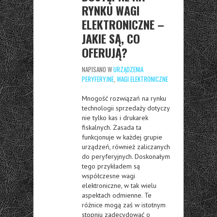
RYNKU WAGI
ELEKTRONICZNE –
JAKIE SĄ, CO
OFERUJĄ?
NAPISANO W
URZĄDZENIA
PERYFERYJNE
,
WAGI ELEKTRONICZNE
Mnogość rozwiązań na rynku
technologii sprzedaży dotyczy
nie tylko kas i drukarek
fiskalnych. Zasada ta
funkcjonuje w każdej grupie
urządzeń, również zaliczanych
do peryferyjnych. Doskonałym
tego przykładem są
współczesne wagi
elektroniczne, w tak wielu
aspektach odmienne. Te
różnice mogą zaś w istotnym
stopniu zadecydować o