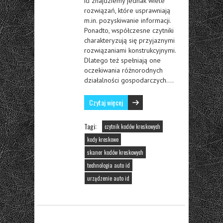
id znajdziemy jednak wiele
rozwiązań, które usprawniają
m.in. pozyskiwanie informacji.
Ponadto, współczesne czytniki
charakteryzują się przyjaznymi
rozwiązaniami konstrukcyjnymi.
Dlatego też spełniają one
oczekiwania różnorodnych
działalności gospodarczych….
Czytaj więcej
Tagi:
czytnik kodów kreskowych
kody kreskowe
skaner kodów kreskowych
technologia auto id
urządzenie auto id