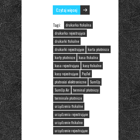
Czytaj więcej
Tagi:
drukarka fiskalna
drukarka rejestrująca
drukarki fiskalne
drukarki rejestrujące
karta płatnicza
karty płatnicze
kasa fiskalna
kasa rejestrująca
kasy fiskalne
kasy rejestrujące
PayTel
płatności elektroniczne
SumUp
SumUp Air
terminal płatniczy
terminale płatnicze
urządzenia fiskalne
urządzenia rejestrujące
urządzenie fiskalne
urządzenie rejestrujące