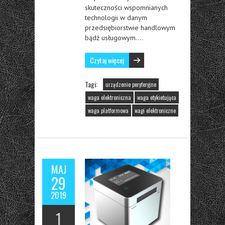
skuteczności wspomnianych
technologii w danym
przedsiębiorstwie handlowym
bądź usługowym….
Czytaj więcej
Tagi:
urządzenie peryferyjne
waga elektroniczna
waga etykietująca
waga platformowa
wagi elektroniczne
MAJ
29
2019
1