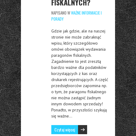
FISKALNYCH?
NAPISANO W
WAŻNE INFORMACJE I
PORADY
Gdzie jak gdzie, ale na naszej
stronie nie może zabraknąć
wpisu, który szczegółowo
omówi obowiązek wydawania
paragonów fiskalnych.
Zagadnienie to jest zresztą
bardzo ważne dla podatników
korzystających z kas oraz
drukarek rejestrujących. A część
przedsiębiorców zapomina np.
o tym, że paragonu fiskalnego
nie można zastąpić żadnym
innym dowodem sprzedaży!
Ponadto, w przyszłości szykują
się ważne…
Czytaj więcej