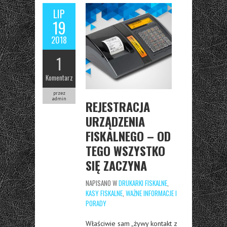
LIP
19
2018
1
Komentarz
przez
admin
REJESTRACJA
URZĄDZENIA
FISKALNEGO – OD
TEGO WSZYSTKO
SIĘ ZACZYNA
NAPISANO W
DRUKARKI FISKALNE
,
KASY FISKALNE
,
WAŻNE INFORMACJE I
PORADY
Właściwie sam „żywy kontakt z