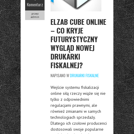
Komentarz
przez
admin
ELZAB CUBE ONLINE
– CO KRYJE
FUTURYSTYCZNY
WYGLĄD NOWEJ
DRUKARKI
FISKALNEJ?
NAPISANO W
DRUKARKI FISKALNE
Wejście systemu fiskalizacji
online siłą rzeczy wiąże się nie
tylko z odpowiednimi
regulacjami prawnymi, ale
również zmianami w samych
technologiach sprzedaży.
Dlatego ich czołowi producenci
dostosowali swoje popularne