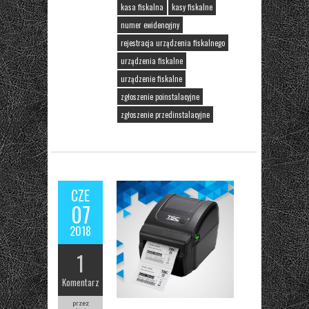
kasa fiskalna
kasy fiskalne
numer ewidencyjny
rejestracja urządzenia fiskalnego
urządzenia fiskalne
urządzenie fiskalne
zgłoszenie poinstalacyjne
zgłoszenie przedinstalacyjne
CZE
07
2018
1
Komentarz
przez