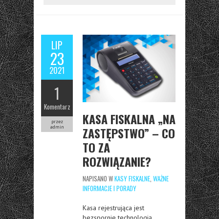
LIP
23
2021
1
Komentarz
KASA FISKALNA „NA
przez
admin
ZASTĘPSTWO” – CO
TO ZA
ROZWIĄZANIE?
NAPISANO W
KASY FISKALNE
,
WAŻNE
INFORMACJE I PORADY
Kasa rejestrująca jest
bezspornie technologią