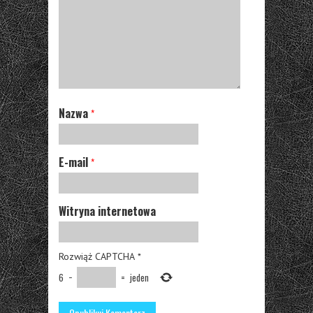
Nazwa
*
E-mail
*
Witryna internetowa
Rozwiąż CAPTCHA
*
6
−
=
jeden