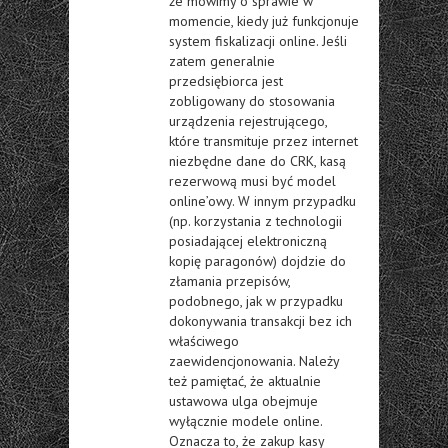
że mówimy o sprawie w
momencie, kiedy już funkcjonuje
system fiskalizacji online. Jeśli
zatem generalnie
przedsiębiorca jest
zobligowany do stosowania
urządzenia rejestrującego,
które transmituje przez internet
niezbędne dane do CRK, kasą
rezerwową musi być model
online’owy. W innym przypadku
(np. korzystania z technologii
posiadającej elektroniczną
kopię paragonów) dojdzie do
złamania przepisów,
podobnego, jak w przypadku
dokonywania transakcji bez ich
właściwego
zaewidencjonowania. Należy
też pamiętać, że aktualnie
ustawowa ulga obejmuje
wyłącznie modele online.
Oznacza to, że zakup kasy