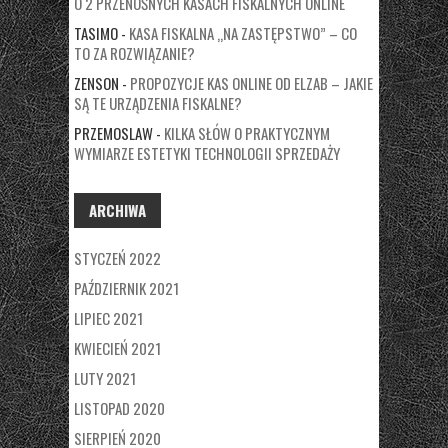
O 2 PRZENOŚNYCH KASACH FISKALNYCH ONLINE
TASIMO
-
KASA FISKALNA „NA ZASTĘPSTWO” – CO
TO ZA ROZWIĄZANIE?
ZENSON
-
PROPOZYCJE KAS ONLINE OD ELZAB – JAKIE
SĄ TE URZĄDZENIA FISKALNE?
PRZEMOSLAW
-
KILKA SŁÓW O PRAKTYCZNYM
WYMIARZE ESTETYKI TECHNOLOGII SPRZEDAŻY
ARCHIWA
STYCZEŃ 2022
PAŹDZIERNIK 2021
LIPIEC 2021
KWIECIEŃ 2021
LUTY 2021
LISTOPAD 2020
SIERPIEŃ 2020