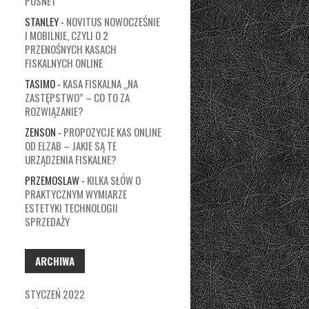
POSNET
STANLEY
-
NOVITUS NOWOCZEŚNIE
I MOBILNIE, CZYLI O 2
PRZENOŚNYCH KASACH
FISKALNYCH ONLINE
TASIMO
-
KASA FISKALNA „NA
ZASTĘPSTWO” – CO TO ZA
ROZWIĄZANIE?
ZENSON
-
PROPOZYCJE KAS ONLINE
OD ELZAB – JAKIE SĄ TE
URZĄDZENIA FISKALNE?
PRZEMOSLAW
-
KILKA SŁÓW O
PRAKTYCZNYM WYMIARZE
ESTETYKI TECHNOLOGII
SPRZEDAŻY
ARCHIWA
STYCZEŃ 2022