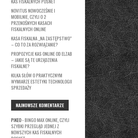
KAS FISKALNYCH POSNET
NOVITUS NOWOCZEŚNIE I
MOBILNIE, CZYLI O 2
PRZENOŚNYCH KASACH
FISKALNYCH ONLINE
KASA FISKALNA „NA ZASTĘPSTWO”
– CO TO ZA ROZWIĄZANIE?
PROPOZYCJE KAS ONLINE OD ELZAB
– JAKIE SĄ TE URZĄDZENIA
FISKALNE?
KILKA SŁÓW O PRAKTYCZNYM
WYMIARZE ESTETYKI TECHNOLOGII
SPRZEDAŻY
NAJNOWSZE KOMENTARZE
PIKEO
-
BINGO MAX ONLINE, CZYLI
SZYBKI PRZEGLĄD JEDNEJ Z
NOWSZYCH KAS FISKALNYCH