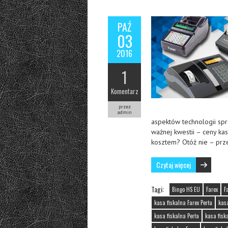
PAŹ
03
2016
1
Komentarz
przez
admin
aspektów technologii sprz
ważnej kwestii – ceny ka
kosztem? Otóż nie – prz
Czytaj więcej
Tagi:
Bingo HS EU
Farex
F
kasa fiskalna Farex Perła
kas
kasa fiskalna Perła
kasa fisk