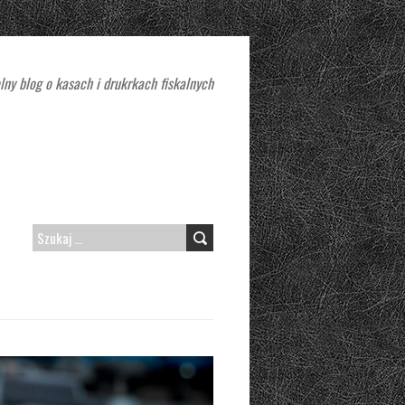
lny blog o kasach i drukrkach fiskalnych
SZUKAJ: