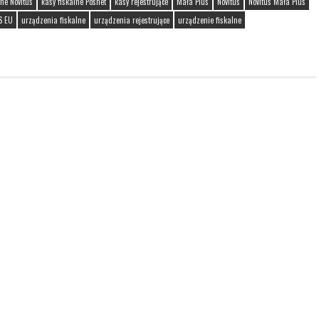
lne Novitus
kasy fiskalne Posnet
kasy rejestrujące
Mała Plus
Novitus
Novitus Mała Plus
S EU
urządzenia fiskalne
urządzenia rejestrujące
urządzenie fiskalne