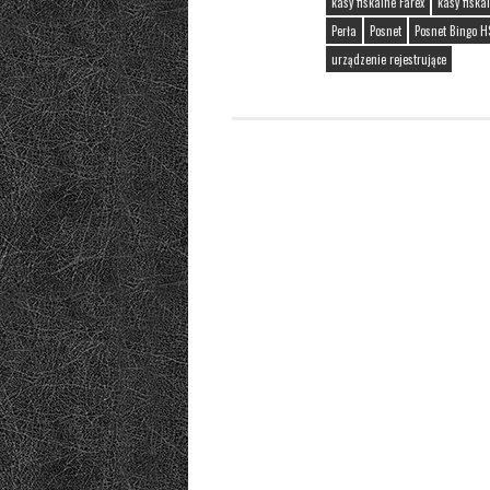
kasy fiskalne Farex
kasy fiska
Perła
Posnet
Posnet Bingo H
urządzenie rejestrujące