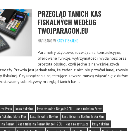
PRZEGLĄD TANICH KAS
FISKALNYCH WEDŁUG
TWOJPARAGON.EU
NAPISANO W
KASY FISKALNE
Parametry użytkowe, rozwiązania konstrukcyjne,
oferowane funkcje, wytrzymałość i wydajność oraz
prostota obsługi, czyli jedne z najważniejszych
edaży. Prawda jest jednak taka, że żaden z nich nie przyćmi innej, równie
sy fiskalnej. Czy urządzenia rejestrujące zawsze muszą wiązać się z dużym
edstawiamy subiektywny przegląd tanich kas…
arex Perła
kasa fiskalna
kasa fiskalna Bingo HS EU
kasa fiskalna Farex
a fiskalna Mała Plus
kasa fiskalna Novitus
kasa fiskalna Novitus Mała Plus
alna Posnet
kasa fiskalna Posnet Bingo HS EU
kasa rejestrująca
kasy fiskalne