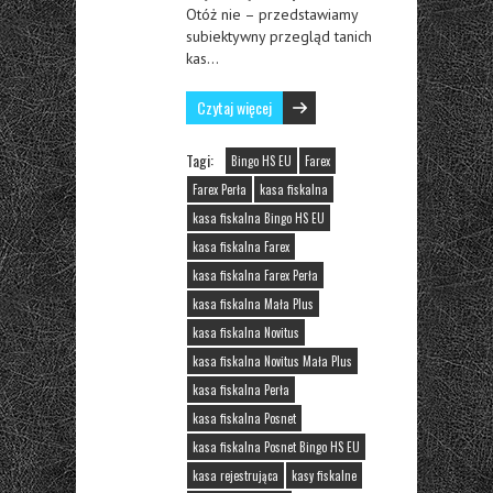
Otóż nie – przedstawiamy
subiektywny przegląd tanich
kas…
Czytaj więcej
Tagi:
Bingo HS EU
Farex
Farex Perła
kasa fiskalna
kasa fiskalna Bingo HS EU
kasa fiskalna Farex
kasa fiskalna Farex Perła
kasa fiskalna Mała Plus
kasa fiskalna Novitus
kasa fiskalna Novitus Mała Plus
kasa fiskalna Perła
kasa fiskalna Posnet
kasa fiskalna Posnet Bingo HS EU
kasa rejestrująca
kasy fiskalne