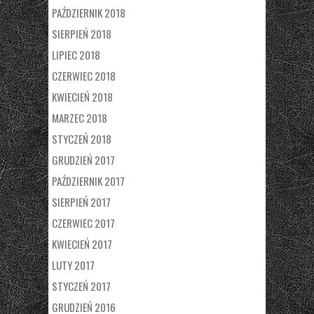
PAŹDZIERNIK 2018
SIERPIEŃ 2018
LIPIEC 2018
CZERWIEC 2018
KWIECIEŃ 2018
MARZEC 2018
STYCZEŃ 2018
GRUDZIEŃ 2017
PAŹDZIERNIK 2017
SIERPIEŃ 2017
CZERWIEC 2017
KWIECIEŃ 2017
LUTY 2017
STYCZEŃ 2017
GRUDZIEŃ 2016