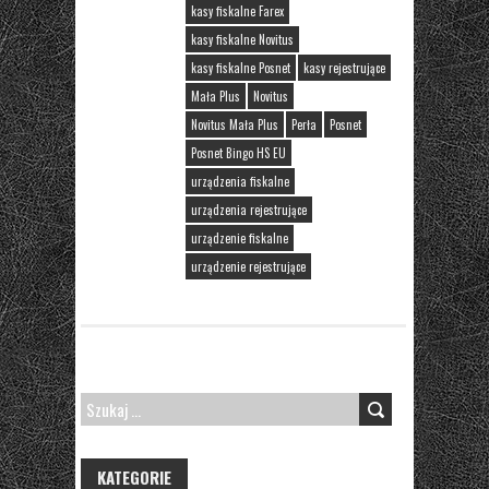
kasy fiskalne Farex
kasy fiskalne Novitus
kasy fiskalne Posnet
kasy rejestrujące
Mała Plus
Novitus
Novitus Mała Plus
Perła
Posnet
Posnet Bingo HS EU
urządzenia fiskalne
urządzenia rejestrujące
urządzenie fiskalne
urządzenie rejestrujące
SZUKAJ:
KATEGORIE