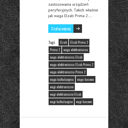
zastosowania urządzeń
peryferyjnych. Takich właśnie
jak waga Elzab Prima 2….
Czytaj więcej
Tagi:
Elzab
Elzab Prima 2
Prima 2
waga elektroniczna
waga elektroniczna Elzab
waga elektroniczna Elzab Prima 2
waga elektroniczna Prima 2
waga kalkulacyjna
waga kasowa
wagi elektroniczne
wagi elektroniczne Elzab
wagi kalkulacyjne
wagi kasowe