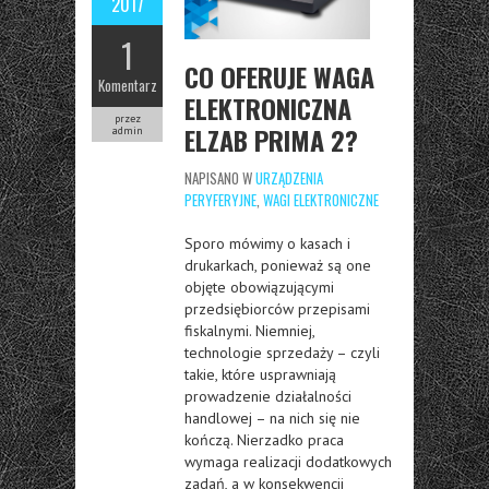
2017
1
CO OFERUJE WAGA
Komentarz
ELEKTRONICZNA
przez
ELZAB PRIMA 2?
admin
NAPISANO W
URZĄDZENIA
PERYFERYJNE
,
WAGI ELEKTRONICZNE
Sporo mówimy o kasach i
drukarkach, ponieważ są one
objęte obowiązującymi
przedsiębiorców przepisami
fiskalnymi. Niemniej,
technologie sprzedaży – czyli
takie, które usprawniają
prowadzenie działalności
handlowej – na nich się nie
kończą. Nierzadko praca
wymaga realizacji dodatkowych
zadań, a w konsekwencji