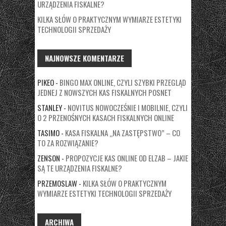
URZĄDZENIA FISKALNE?
KILKA SŁÓW O PRAKTYCZNYM WYMIARZE ESTETYKI
TECHNOLOGII SPRZEDAŻY
NAJNOWSZE KOMENTARZE
PIKEO
-
BINGO MAX ONLINE, CZYLI SZYBKI PRZEGLĄD
JEDNEJ Z NOWSZYCH KAS FISKALNYCH POSNET
STANLEY
-
NOVITUS NOWOCZEŚNIE I MOBILNIE, CZYLI
O 2 PRZENOŚNYCH KASACH FISKALNYCH ONLINE
TASIMO
-
KASA FISKALNA „NA ZASTĘPSTWO” – CO
TO ZA ROZWIĄZANIE?
ZENSON
-
PROPOZYCJE KAS ONLINE OD ELZAB – JAKIE
SĄ TE URZĄDZENIA FISKALNE?
PRZEMOSLAW
-
KILKA SŁÓW O PRAKTYCZNYM
WYMIARZE ESTETYKI TECHNOLOGII SPRZEDAŻY
ARCHIWA