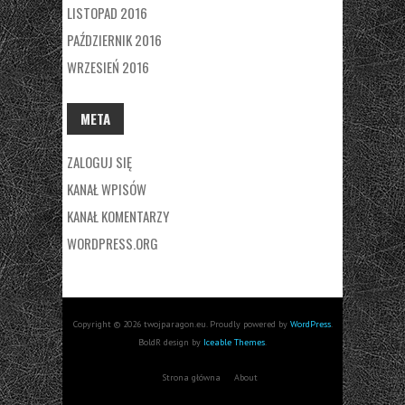
LISTOPAD 2016
PAŹDZIERNIK 2016
WRZESIEŃ 2016
META
ZALOGUJ SIĘ
KANAŁ WPISÓW
KANAŁ KOMENTARZY
WORDPRESS.ORG
Copyright © 2026 twojparagon.eu. Proudly powered by
WordPress
.
BoldR design by
Iceable Themes
.
Strona główna
About