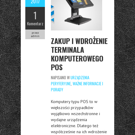
2017
1
Komentarz
przez
admin
ZAKUP I WDROŻENIE
TERMINALA
KOMPUTEROWEGO
POS
NAPISANO W
URZĄDZENIA
PERYFERYJNE
,
WAŻNE INFORMACJE I
PORADY
Komputery typu POS to w
większości przypadków
wyjątkowo wszechstronne i
wydajne urządzenia
elektroniczne. Dlatego też
współcześnie na ich wdrożenie