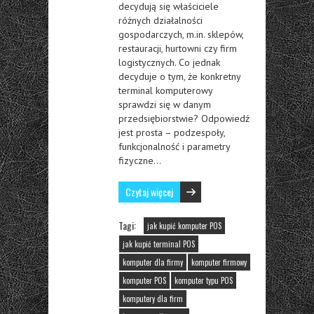
decydują się właściciele
różnych działalności
gospodarczych, m.in. sklepów,
restauracji, hurtowni czy firm
logistycznych. Co jednak
decyduje o tym, że konkretny
terminal komputerowy
sprawdzi się w danym
przedsiębiorstwie? Odpowiedź
jest prosta – podzespoły,
funkcjonalność i parametry
fizyczne…
Czytaj więcej
Tagi:
jak kupić komputer POS
jak kupić terminal POS
komputer dla firmy
komputer firmowy
komputer POS
komputer typu POS
komputery dla firm