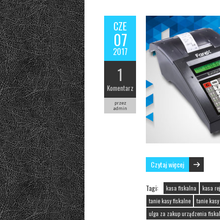
CZE
07
2017
1
Komentarz
przez
admin
Czytaj więcej
Tagi:
kasa fiskalna
kasa re
tanie kasy fiskalne
tanie kasy
ulga za zakup urządzenia fiska