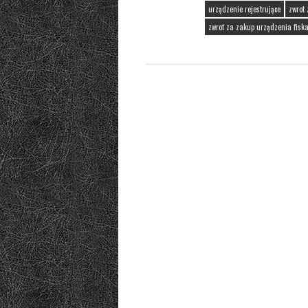
urządzenie rejestrujące
zwrot 
zwrot za zakup urządzenia fisk