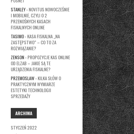
POSNET
STANLEY
-
NOVITUS NOWOCZEŚNIE
I MOBILNIE, CZYLI O 2
PRZENOŚNYCH KASACH
FISKALNYCH ONLINE
TASIMO
-
KASA FISKALNA „NA
ZASTĘPSTWO” – CO TO ZA
ROZWIĄZANIE?
ZENSON
-
PROPOZYCJE KAS ONLINE
OD ELZAB – JAKIE SĄ TE
URZĄDZENIA FISKALNE?
PRZEMOSLAW
-
KILKA SŁÓW O
PRAKTYCZNYM WYMIARZE
ESTETYKI TECHNOLOGII
SPRZEDAŻY
ARCHIWA
STYCZEŃ 2022