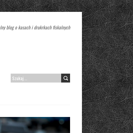
lny blog o kasach i drukrkach fiskalnych
SZUKAJ: