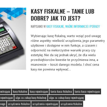
KASY FISKALNE – TANIE LUB
DOBRE? JAK TO JEST?
NAPISANO W
KASY FISKALNE
,
WAŻNE INFORMACJE I PORADY
Wybierając kasę fiskalną, warto wziąć pod uwagę
różne aspekty: wielkość urządzenia, jego parametry
użytkowe i dostępne w nim funkcje, a czasem i
odporność na niekorzystne warunki pracy czy
estetykę. Nie da się jednak ukryć, że dla wielu
przedsiębiorców kwestie te przyćmiewa inna, a
mianowicie – koszt danego modelu. I choć cena
kasy nie powinna wpływać…
jestrująca
kasy fiskalne
kasy rejestrujące
tania kasa fiskalna
tania kasa rejestrująca
 rejestrujące
ulga za zakup kasy fiskalnej
ulga za zakup kasy rejestrującej
lnego
urządzenia fiskalne
urządzenia rejestrujące
urządzenie fiskalne