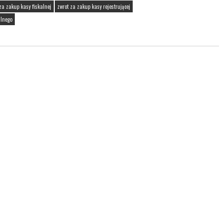
za zakup kasy fiskalnej
zwrot za zakup kasy rejestrującej
alnego