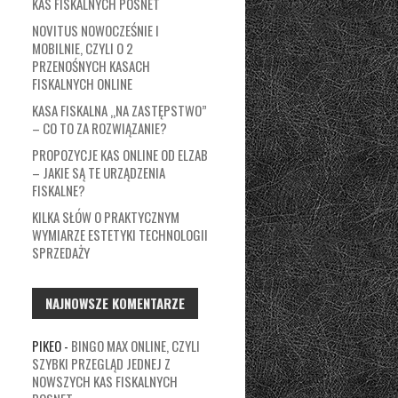
KAS FISKALNYCH POSNET
NOVITUS NOWOCZEŚNIE I
MOBILNIE, CZYLI O 2
PRZENOŚNYCH KASACH
FISKALNYCH ONLINE
KASA FISKALNA „NA ZASTĘPSTWO”
– CO TO ZA ROZWIĄZANIE?
PROPOZYCJE KAS ONLINE OD ELZAB
– JAKIE SĄ TE URZĄDZENIA
FISKALNE?
KILKA SŁÓW O PRAKTYCZNYM
WYMIARZE ESTETYKI TECHNOLOGII
SPRZEDAŻY
NAJNOWSZE KOMENTARZE
PIKEO
-
BINGO MAX ONLINE, CZYLI
SZYBKI PRZEGLĄD JEDNEJ Z
NOWSZYCH KAS FISKALNYCH