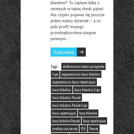
klientów? To raptem kilka z
istotnych w takiej chwili pytań.
Ale często pojawia się jeszcze
jeden ważny dylemat – a co
jeśli profil mojego
przedsiębiorstwa ulegnie
pewnym…
Czytaj więcej
Tagi:
elektroniczna kopia paragonów
Ergo
ergonomiczna kasa fiskalna
ergonomiczna kasa rejestrująca
kasa fiskalna
kasa fiskalna Ergo
kasa fiskalna Posnet
kasa fiskalna Posnet Ergo
kasa rejestrująca
kasy fiskalne
kasy fiskalne Posnet
kasy rejestrujące
moduły rozszerzeń
PLU
Posnet