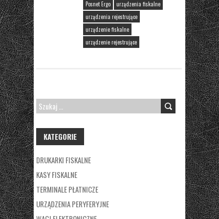
Posnet Ergo
urządzenia fiskalne
urządzenia rejestrujące
urządzenie fiskalne
urządzenie rejestrujące
SZUKAJ:
KATEGORIE
DRUKARKI FISKALNE
KASY FISKALNE
TERMINALE PŁATNICZE
URZĄDZENIA PERYFERYJNE
WAGI ELEKTRONICZNE