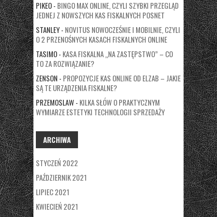
PIKEO
-
BINGO MAX ONLINE, CZYLI SZYBKI PRZEGLĄD
JEDNEJ Z NOWSZYCH KAS FISKALNYCH POSNET
STANLEY
-
NOVITUS NOWOCZEŚNIE I MOBILNIE, CZYLI
O 2 PRZENOŚNYCH KASACH FISKALNYCH ONLINE
TASIMO
-
KASA FISKALNA „NA ZASTĘPSTWO” – CO
TO ZA ROZWIĄZANIE?
ZENSON
-
PROPOZYCJE KAS ONLINE OD ELZAB – JAKIE
SĄ TE URZĄDZENIA FISKALNE?
PRZEMOSLAW
-
KILKA SŁÓW O PRAKTYCZNYM
WYMIARZE ESTETYKI TECHNOLOGII SPRZEDAŻY
ARCHIWA
STYCZEŃ 2022
PAŹDZIERNIK 2021
LIPIEC 2021
KWIECIEŃ 2021